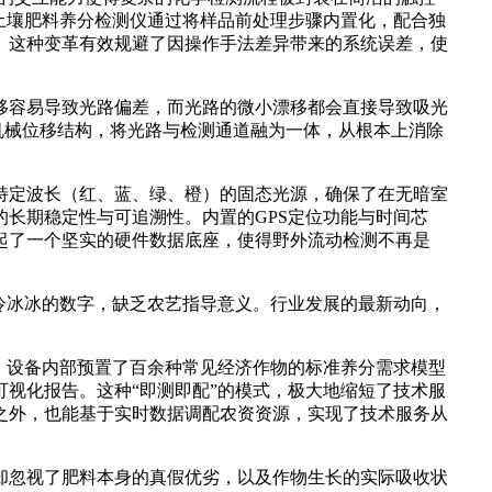
土壤肥料养分检测仪通过将样品前处理步骤内置化，配合独
。这种变革有效规避了因操作手法差异带来的系统误差，使
容易导致光路偏差，而光路的微小漂移都会直接导致吸光
机械位移结构，将光路与检测通道融为一体，从根本上消除
定波长（红、蓝、绿、橙）的固态光源，确保了在无暗室
长期稳定性与可追溯性。内置的GPS定位功能与时间芯
起了一个坚实的硬件数据底座，使得野外流动检测不再是
冷冰冰的数字，缺乏农艺指导意义。行业发展的最新动向，
。
。设备内部预置了百余种常见经济作物的标准养分需求模型
视化报告。这种“即测即配”的模式，极大地缩短了技术服
之外，也能基于实时数据调配农资资源，实现了技术服务从
忽视了肥料本身的真假优劣，以及作物生长的实际吸收状