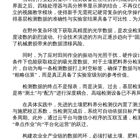
界面之后。四核处理器与高分辨率显示屏的结合，不再仅
立的视频教学模块，使得新手无需死记硬背复杂的化学操
得基层检测数据的准确性与实验室结果具备了可比性，为
在野外复杂环境下获取高精度的光学数据，是农业检测
度读数的剧烈波动。行业技术演进的方向正逐步趋向于“固
了机械磨损带来的数据漂移风险。
同时，为了应对田间作业的振动与光照干扰，硬件设计
条件下也能获取稳定的吸光度数据。对于土壤肥料养分检
片，自动为每一条检测数据打上时空标签，确保了数据与
“粗略估算”，而是真正具备了实验室级别的参考价值。
检测数据的终点不是报表，而是决策。过去，基层检测往
是将“测土”与“配方”进行深度耦合。高端检测设备已不
在具体实践中，先进的土壤肥料养分检测仪内置了测土配
与施肥校正系数，当检测完成后，系统可自动依据目标产
务周期。此外，通过云平台与微信小程序的互联互通，检
“单点作业”向“平台化运营”的跃迁。
构建农业全产业链的数据闭环，必须打破土壤、肥料、