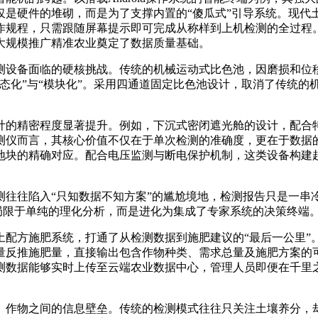
仅是硬件的堆砌，而是为了支撑内置的“傻瓜式”引导系统。现代
作规程，只需跟随屏幕提示即可完成从称样到上机检测的全过程
大规模推广精准农业奠定了数据质量基础。
设备面临的硬核挑战。传统的机械运动式比色池，因磨损和位移
态化”与“模块化”。采用四通道固定比色池设计，取消了传统的
的精密程度显著提升。例如，下沉式密闭遮光舱的设计，配合特
测仪而言，其核心价值不仅在于单次检测的准确度，更在于数据的
地块的精确对应。配合电压监测与断电保护机制，这类设备构建
往陷入“只知数据不知方案”的尴尬境地，检测报告只是一串
再局限于单纯的理化分析，而是进化为集成了专家系统的决策终端
方施肥系统，打通了从检测数据到施肥建议的“最后一公里”
量反推施肥量，直接输出包含作物种类、需求总量及施肥方案的可
测数据能够实时上传至云端农业数据中心，管理人员即便在千里
作物之间的信息壁垒。传统的检测模式往往只关注土壤养分，却