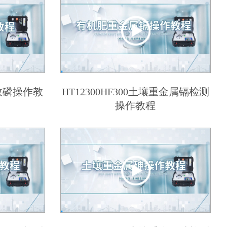
有效磷操作教
HT12300HF300土壤重金属镉检测
操作教程