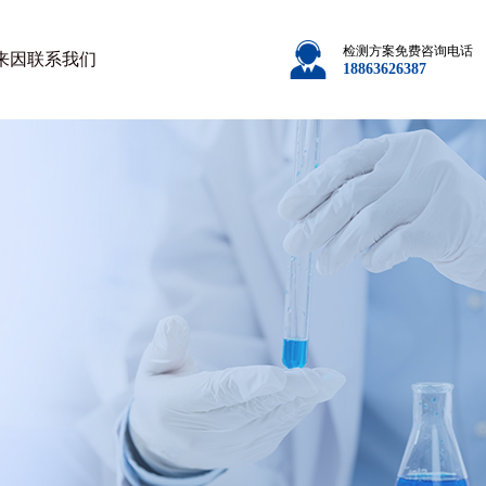
检测方案免费咨询电话
来因
联系我们
18863626387