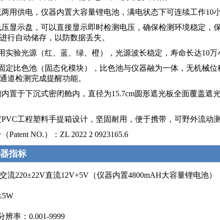
直流两用供电，仪器内置大容量锂电池，满电状态下可连续工作10
接电压显示盘，可以直接显示即时检测电压，确保检测环境稳定，
进行自动储存，以防数据丢失。
种专用实验光源（红、蓝、绿、橙），光源波长稳定，寿命长达10
通道固定比色池（固态化模块），比色池与仪器融为一体，无机械
通道检测完成提醒功能。
色槽内置于下沉式密闭舱内，直径为15.7cm圆形遮光板全面覆
强度PVC工程塑料手提箱设计，坚固耐用，便于携带，可野外流动
Patent NO.）：ZL 2022 2 0923165.6
器指标
：交流220±22V直流12V+5V（仪器内置4800mAH大容量锂电池）
≤5W
辨率：0.001-9999