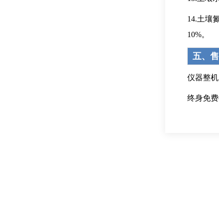
14.土
10%。
五、售
仪器整机
终身免费