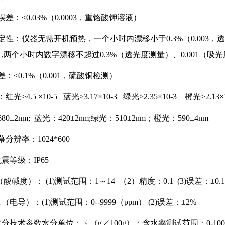
误差：≤0.03%（0.0003，重铬酸钾溶液）
稳定性：仪器无需开机预热，一个小时内漂移小于0.3%（0.00
 ,两个小时内数字漂移不超过0.3%（透光度测量）、0.001（吸
差：≤0.1%（0.001，硫酸铜检测）
红光≥4.5 ×10-5 蓝光≥3.17×10-3 绿光≥2.35×10-3 橙光≥2.13×1
80±2nm; 蓝光：420±2nm;绿光：510±2nm；橙光：590±4nm
幕分辨率：1024*600
抗震等级：IP65
值（酸碱度）： (1)测试范围：1～14 （2）精度：0.1 (3)误差：±0.1
量（电导）：(1)测试范围：0--9999（ppm） (2)误差：±2%
壤水分技术参数水分单位：﹪（g／100g）；含水率测试范围：0-100