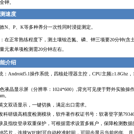
全钾。
测速度
效N、P、K等多种养分一次性同时浸提测定。
：在正常熟练程度下，测土壤铵态氮、磷、钾三项要20分钟(含
量元素单项检测需20分钟左右。
能介绍
系统：Android5.1操作系统，四核处理器主控，CPU主频≥1.8
寸彩色液晶显示屏（分辨率：1024*600）,背光可见便于野外实验操作
2mm。
中英文双语显示，一键切换，满足出口需求。
研发科研级高精度检测模块，软件著作权证书号：软著登字第79340
登录及指纹登录双重保护，可根据需求设置多账户，保障检测数据
时钟芯片，连接WIFI时可自动校准时间，可同步显示当前的年