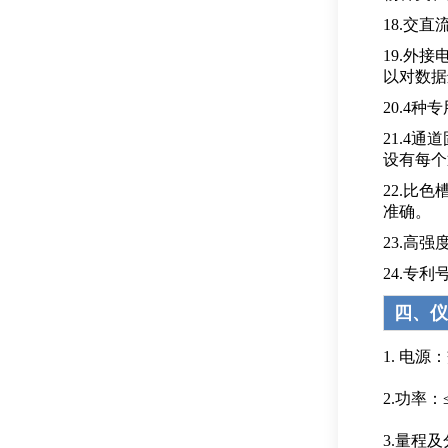
18.交
19.外
以对数据
20.4
21.4
设有每个
22.比
准确。
23.高
24.专利号（
四、仪
1. 电源
2.功率：
3.量程及分