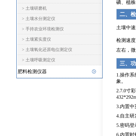
磷、植株
> 土壤研磨机
二、检
> 土壤水分测定仪
土壤中速
> 手持农业环境检测仪
> 土壤紧实度仪
检测速度
> 土壤氧化还原电位测定仪
左右，微
> 土壤呼吸测定仪
三、功
肥料检测仪器
1.操作
象。
2.7.0
432*29
3.内置
4.自主
5.密码
6.内置