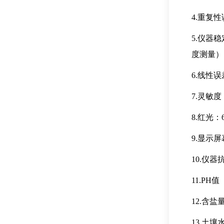
4.重复性
5.仪器
度测量）
6.线性误
7.灵敏度：
8.红光：6
9.显示屏
10.仪器
11.PH
12.含盐
13.土