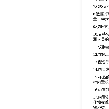
7.GP
8.数据
量（mg
9.仪器
10.支
测人员的
11.仪
12.在
13.配
14.内
15.样
种内置校
16.内
17.内
作物标准
物种类、