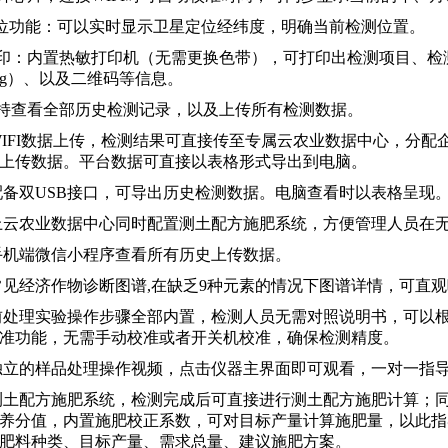
S定位功能：可以实时显示卫星定位经纬度，明确当前检测位置。
打印：内置热敏打印机（无需更换色带），可打印出检测项目、
/kg）、以及二维码等信息。
支持查看全部历史检测记录，以及上传所有检测数据。
持WIFI数据上传，检测结果可直接传至专属云农业数据中心，分
上传数据。平台数据可直接以表格形式导出到电脑。
器配备双USB接口，可导出历史检测数据。电脑查看时以表格呈现
线上云农业数据中心同时配置测土配方施肥系统，方便管理人员在
备手机端微信小程序查看所有历史上传数据。
置常见经济作物诊断图谱,在缺乏9种元素的情况下图谱详情，可直
品前处理实验操作步骤全部内置，检测人员无需对照说明书，可以
准功能，无需手动校准或者开关机校准，确保检测精度。
置独立的样品处理操作视频，点击仪器主界面即可观看，一对一指
置测土配方施肥系统，检测完成后可直接进行测土配方施肥计算；
养分值，内置施肥校正系数，可对目标产量计算施肥量，以此指
肥料种类、目标产量、需求总量、建议施肥方案。