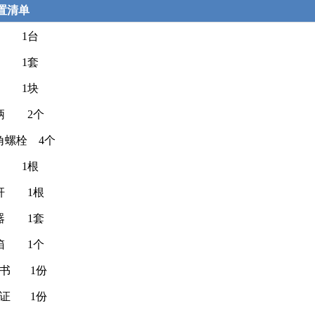
置清单
机 1台
件 1套
板 1块
柄 2个
角螺栓 4个
针 1根
杆 1根
器 1套
箱 1个
明书 1份
格证 1份