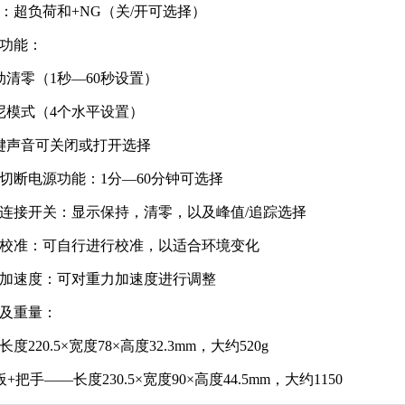
警：超负荷和+NG（关/开可选择）
他功能：
动清零（1秒—60秒设置）
尼模式（4个水平设置）
键声音可关闭或打开选择
动切断电源功能：1分—60分钟可选择
部连接开关：显示保持，清零，以及峰值/追踪选择
量校准：可自行进行校准，以适合环境变化
力加速度：可对重力加速度进行调整
寸及重量：
度220.5×宽度78×高度32.3mm，大约520g
+把手——长度230.5×宽度90×高度44.5mm，大约1150