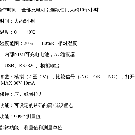
操作时间：全部充电可以连续使用大约10个小时
电时间：大约8小时
用温度：0——40℃
用湿度范围：20%——80%RH相对湿度
源：内部NIMI可充电电池，AC适配器
：USB、RS232C、模拟输出
出参数：模拟（-2至+2V），比较信号（-NG，OK，+NG），打开
AX 30V 10mA
值保持：压力或者拉力
较功能：可设定的带码的高/低设置点
储功能：999个测量值
示翻转功能：测量值和测量单位