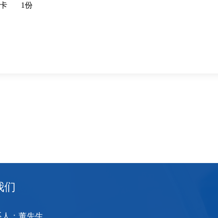
修卡 1份
我们
系人：董先生