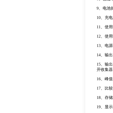
9、电池
10、充
11、使
12、使
13、电
14、输出
15、输
开收集器 M
16、峰
17、比
18、存
19、显