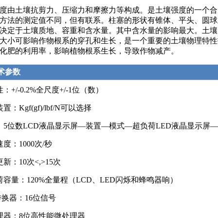
度由土壤抗剪力、压缩力和摩擦力等构成。是土壤强度的一个合
方法的测定值不同，但有联系。柱塞的形状有锥体、平头、圆球
决定于土壤质地、容重和含水量。其中含水量的影响最大。土壤
大小可影响作物根系的穿孔和生长，是一个重要的土壤物理特性
化肥的利用率，影响植物根系生长，导致作物减产。
术参数
：+/-0.2%全尺度+/-1位（数）
：Kgf(gf)/lbf/N可以选择
：5位数LCD液晶显示屏—装置—模式—超负荷LED液晶显示屏
度：1000次/秒
新：10次<,>15次
荷容量：120%全量程（LCD、LED闪烁和蜂鸣器响）
传换器：16位信号
理器：8位高性能微处理器