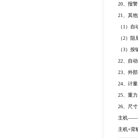
20、报
21、其
（1）自
（2）阻
（3）按
22、自
23、外
24、计
25、重
26、尺
主机——长
主机+背板